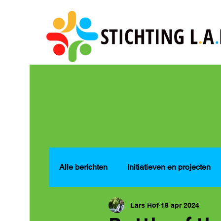
Alle berichten
Initiatieven en projecten
Lars Hof
18 apr 2024
Crowdfunding en fondsenwerving