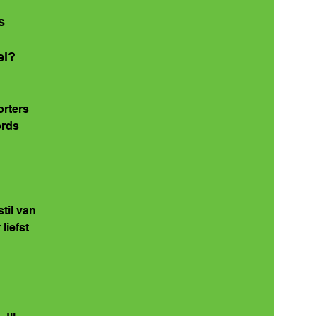
s 
l? 
rters 
rds 
til van 
liefst 