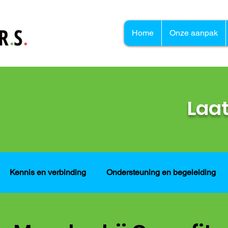
Home
Onze aanpak
Laa
Kennis en verbinding
Ondersteuning en begeleiding