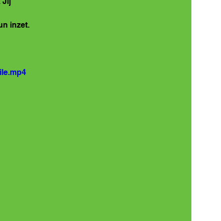
Jij 
n inzet. 
ile.mp4