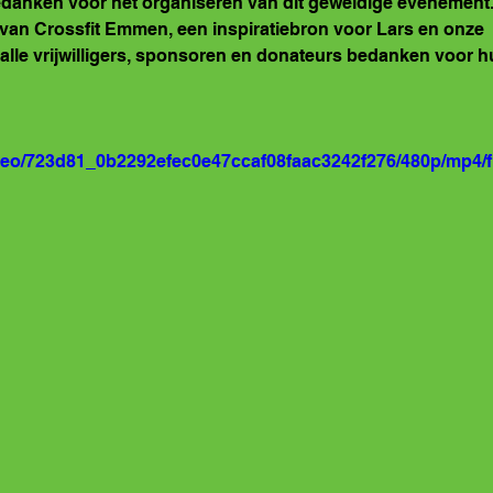
bedanken voor het organiseren van dit geweldige evenement. 
 van Crossfit Emmen, een inspiratiebron voor Lars en onze 
 alle vrijwilligers, sponsoren en donateurs bedanken voor hu
video/723d81_0b2292efec0e47ccaf08faac3242f276/480p/mp4/f