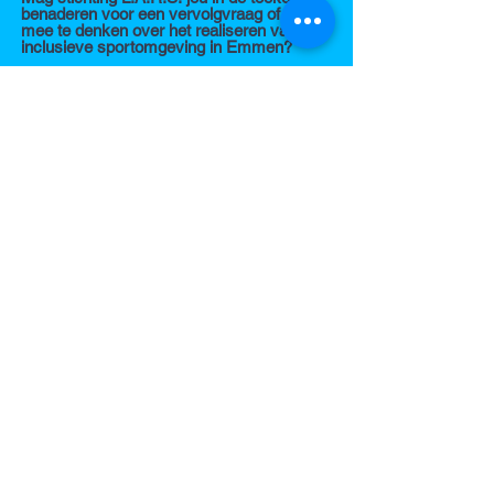
benaderen voor een vervolgvraag of om
mee te denken over het realiseren van een
inclusieve sportomgeving in Emmen?
*
Ja
Nee
Verstuur
Contact
info@stichtinglars.nl
Binnenhof 8, 7833 CS Nieuw-Amsterdam