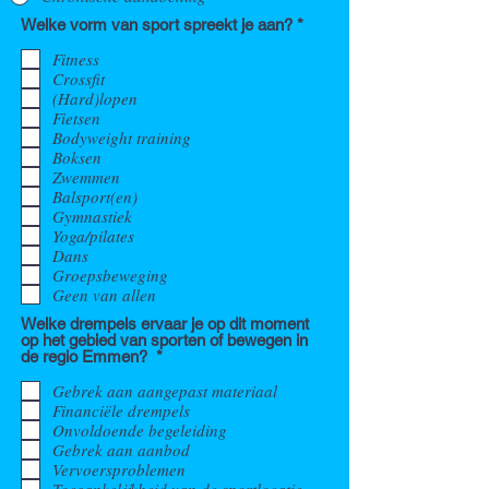
V
Welke vorm van sport spreekt je aan?
*
e
r
Fitness
e
Crossfit
i
(Hard)lopen
s
Fietsen
t
Bodyweight training
Boksen
Zwemmen
Balsport(en)
Gymnastiek
Yoga/pilates
Dans
Groepsbeweging
Geen van allen
Welke drempels ervaar je op dit moment
op het gebied van sporten of bewegen in
V
de regio Emmen?
*
e
r
Gebrek aan aangepast materiaal
e
Financiële drempels
i
Onvoldoende begeleiding
s
Gebrek aan aanbod
t
Vervoersproblemen
Toegankelijkheid van de sportlocatie