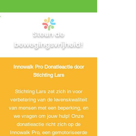
Steun de
bewegingsvrijheid!
Innowalk Pro Donatieactie door
Stichting Lars
Stichting Lars zet zich in voor
verbetering van de levenskwaliteit
van mensen met een beperking, en
we vragen om jouw hulp! Onze
donatieactie richt zich op de
Innowalk Pro, een gemotoriseerde